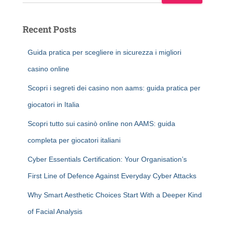
Recent Posts
Guida pratica per scegliere in sicurezza i migliori
casino online
Scopri i segreti dei casino non aams: guida pratica per
giocatori in Italia
Scopri tutto sui casinò online non AAMS: guida
completa per giocatori italiani
Cyber Essentials Certification: Your Organisation’s
First Line of Defence Against Everyday Cyber Attacks
Why Smart Aesthetic Choices Start With a Deeper Kind
of Facial Analysis