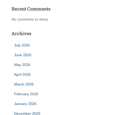
Recent Comments
No comments to show.
Archives
July 2026
June 2026
May 2026
April 2026
March 2026
February 2026
January 2026
December 2025