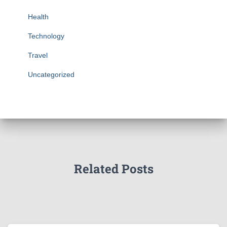
Health
Technology
Travel
Uncategorized
Related Posts