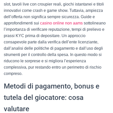
slot, tavoli live con croupier reali, giochi istantanei e titoli
innovativi come crash e game show. Tuttavia, ampiezza
dell’offerta non significa sempre sicurezza. Guide e
approfondimenti sui
casino online non aams
sottolineano
l’importanza di verificare reputazione, tempi di prelievo e
prassi KYC prima di depositare. Un approccio
consapevole parte dalla verifica dell’ente licenziante,
dall’analisi delle politiche di pagamento e dall’uso degli
strumenti per il controllo della spesa. In questo modo si
riducono le sorprese e si migliora l’esperienza
complessiva, pur restando entro un perimetro di rischio
compreso.
Metodi di pagamento, bonus e
tutela del giocatore: cosa
valutare