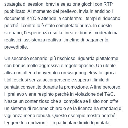
strategia di sessioni brevi e seleziona giochi con RTP
pubblicato. Al momento del prelievo, invia in anticipo i
documenti KYC e attende la conferma: i tempi si riducono
perché il controllo è stato completato prima. In questo
scenario, l’esperienza risulta lineare: bonus moderati ma
realistici, assistenza reattiva, timeline di pagamento
prevedibile.
Un secondo scenario, più rischioso, riguarda piattaforme
con bonus molto aggressivi e regole opache. Un utente
attiva un’offerta benvenuto con wagering elevato, gioca
titoli esclusi senza accorgersene e supera il limite di
puntata consentito durante la promozione. A fine percorso,
il prelievo viene respinto perché in violazione dei T&C.
Nasce un contenzioso che si complica se il sito non offre
un sistema di reclamo chiaro o se la licenza ha standard di
vigilanza meno robusti. Questo esempio mostra perché
leggere le condizioni – in particolare limiti di puntata,