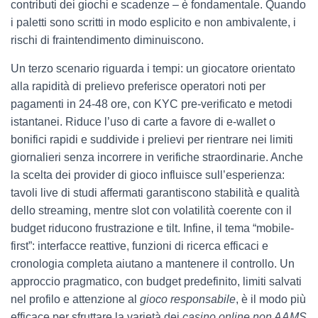
contributi dei giochi e scadenze – è fondamentale. Quando
i paletti sono scritti in modo esplicito e non ambivalente, i
rischi di fraintendimento diminuiscono.
Un terzo scenario riguarda i tempi: un giocatore orientato
alla rapidità di prelievo preferisce operatori noti per
pagamenti in 24-48 ore, con KYC pre-verificato e metodi
istantanei. Riduce l’uso di carte a favore di e-wallet o
bonifici rapidi e suddivide i prelievi per rientrare nei limiti
giornalieri senza incorrere in verifiche straordinarie. Anche
la scelta dei provider di gioco influisce sull’esperienza:
tavoli live di studi affermati garantiscono stabilità e qualità
dello streaming, mentre slot con volatilità coerente con il
budget riducono frustrazione e tilt. Infine, il tema “mobile-
first”: interfacce reattive, funzioni di ricerca efficaci e
cronologia completa aiutano a mantenere il controllo. Un
approccio pragmatico, con budget predefinito, limiti salvati
nel profilo e attenzione al
gioco responsabile
, è il modo più
efficace per sfruttare la varietà dei
casino online non AAMS