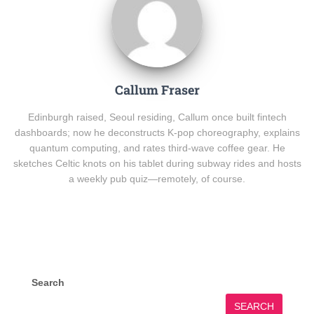
Callum Fraser
Edinburgh raised, Seoul residing, Callum once built fintech
dashboards; now he deconstructs K-pop choreography, explains
quantum computing, and rates third-wave coffee gear. He
sketches Celtic knots on his tablet during subway rides and hosts
a weekly pub quiz—remotely, of course.
Search
SEARCH