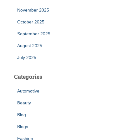
November 2025
October 2025
September 2025
August 2025
July 2025
Categories
Automotive
Beauty
Blog
Blogv
Fashion