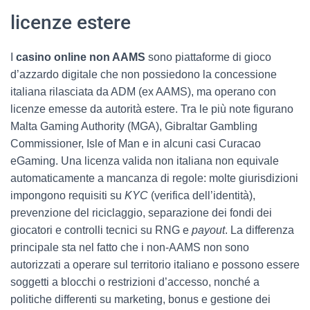
licenze estere
I
casino online non AAMS
sono piattaforme di gioco
d’azzardo digitale che non possiedono la concessione
italiana rilasciata da ADM (ex AAMS), ma operano con
licenze emesse da autorità estere. Tra le più note figurano
Malta Gaming Authority (MGA), Gibraltar Gambling
Commissioner, Isle of Man e in alcuni casi Curacao
eGaming. Una licenza valida non italiana non equivale
automaticamente a mancanza di regole: molte giurisdizioni
impongono requisiti su
KYC
(verifica dell’identità),
prevenzione del riciclaggio, separazione dei fondi dei
giocatori e controlli tecnici su RNG e
payout
. La differenza
principale sta nel fatto che i non-AAMS non sono
autorizzati a operare sul territorio italiano e possono essere
soggetti a blocchi o restrizioni d’accesso, nonché a
politiche differenti su marketing, bonus e gestione dei