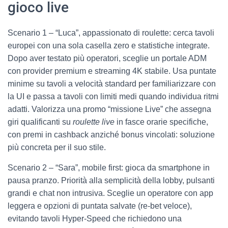
gioco live
Scenario 1 – “Luca”, appassionato di roulette: cerca tavoli
europei con una sola casella zero e statistiche integrate.
Dopo aver testato più operatori, sceglie un portale ADM
con provider premium e streaming 4K stabile. Usa puntate
minime su tavoli a velocità standard per familiarizzare con
la UI e passa a tavoli con limiti medi quando individua ritmi
adatti. Valorizza una promo “missione Live” che assegna
giri qualificanti su
roulette live
in fasce orarie specifiche,
con premi in cashback anziché bonus vincolati: soluzione
più concreta per il suo stile.
Scenario 2 – “Sara”, mobile first: gioca da smartphone in
pausa pranzo. Priorità alla semplicità della lobby, pulsanti
grandi e chat non intrusiva. Sceglie un operatore con app
leggera e opzioni di puntata salvate (re‑bet veloce),
evitando tavoli Hyper‑Speed che richiedono una