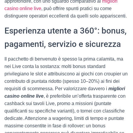
approfondire, con uno sguardo comparativo ai
migliori
casino online live
, può offrire spunti pratici su come
distinguere operatori eccellenti da quelli solo appariscenti.
Esperienza utente a 360°: bonus,
pagamenti, servizio e sicurezza
Il pacchetto di benvenuto è spesso la prima calamita, ma
nei Live conta la sostanza: molti bonus standard
privilegiano le slot e attribuiscono ai giochi con croupier un
contributo di puntata ridotto (spesso 10–20%) ai fini dei
requisiti di scommessa. Per valorizzare davvero i
migliori
casino online live
, è preferibile un’offerta trasparente con
cashback sui tavoli Live, promo a missioni (puntate
qualificanti su specifiche varianti), o tornei con classifiche
dedicate. Attenzione a wagering, limiti di tempo e puntate
massime consentite in fase di rollover: un bonus