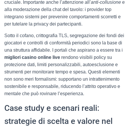
cruciale. Importante anche l’attenzione all’
anti‑collusione
e
alla moderazione della chat del tavolo: i provider top
integrano sistemi per prevenire comportamenti scorretti e
per tutelare la privacy dei partecipanti.
Sotto il cofano, crittografia TLS, segregazione dei fondi dei
giocatori e controlli di conformità periodici sono la base di
una struttura affidabile. I portali che aspirano a essere tra i
migliori casino online live
rendono visibili policy su
protezione dati, limiti personalizzabili, autoesclusione e
strumenti per monitorare tempo e spesa. Questi elementi
non sono meri formalismi: supportano un intrattenimento
sostenibile e responsabile, riducendo l’attrito operativo e
mentale che può rovinare l’esperienza.
Case study e scenari reali:
strategie di scelta e valore nel