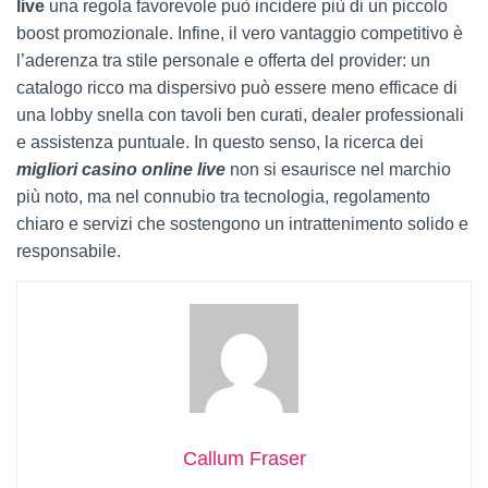
live
una regola favorevole può incidere più di un piccolo
boost promozionale. Infine, il vero vantaggio competitivo è
l’aderenza tra stile personale e offerta del provider: un
catalogo ricco ma dispersivo può essere meno efficace di
una lobby snella con tavoli ben curati, dealer professionali
e assistenza puntuale. In questo senso, la ricerca dei
migliori casino online live
non si esaurisce nel marchio
più noto, ma nel connubio tra tecnologia, regolamento
chiaro e servizi che sostengono un intrattenimento solido e
responsabile.
Callum Fraser