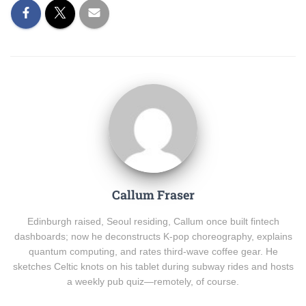
Callum Fraser
Edinburgh raised, Seoul residing, Callum once built fintech
dashboards; now he deconstructs K-pop choreography, explains
quantum computing, and rates third-wave coffee gear. He
sketches Celtic knots on his tablet during subway rides and hosts
a weekly pub quiz—remotely, of course.